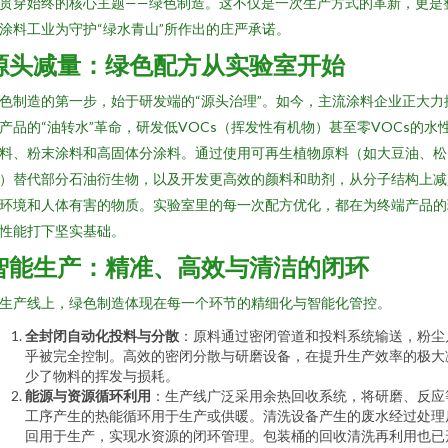
贯穿始终的核心主题——绿色制造。这不仅是一次生产方式的革新，更是
涂料工业为守护“绿水青山”所作出的庄严承诺。
源头减量：绿色配方从实验室开始
色制造的第一步，始于研发端的“源头治理”。如今，主流涂料企业正大力
产品的“油转水”革命，研发低VOCs（挥发性有机物）甚至零VOCs的水
料、粉末涂料和高固体分涂料。通过使用可再生植物原料（如大豆油、松
）替代部分石油衍生物，以及开发更高效的颜料和助剂，从分子结构上减
环境和人体有害的物质。实验室里的每一次配方优化，都在为终端产品的
性能打下坚实基础。
智能生产：精准、高效与清洁的闭环
生产线上，绿色制造体现在每一个环节的精细化与智能化管控。
全封闭自动化投料与分散
：原料通过密闭管道和投料系统输送，粉尘
乎被完全控制。高效的密闭分散与研磨设备，在提升生产效率的极大
少了物料的挥发与损耗。
能源与资源循环利用
：生产线广泛采用余热回收系统，将研磨、反应
工序产生的热能循环用于生产或供暖。清洗设备产生的废水经过处理
回用于生产，实现水资源的闭环管理。包装桶的回收清洗再利用也已