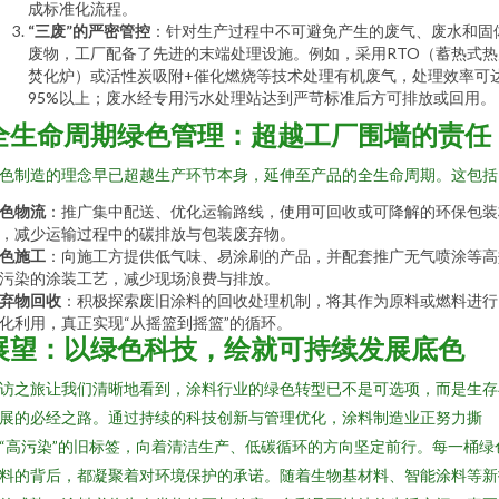
成标准化流程。
“三废”的严密管控
：针对生产过程中不可避免产生的废气、废水和固
废物，工厂配备了先进的末端处理设施。例如，采用RTO（蓄热式热
焚化炉）或活性炭吸附+催化燃烧等技术处理有机废气，处理效率可
95%以上；废水经专用污水处理站达到严苛标准后方可排放或回用。
全生命周期绿色管理：超越工厂围墙的责任
色制造的理念早已超越生产环节本身，延伸至产品的全生命周期。这包括
色物流
：推广集中配送、优化运输路线，使用可回收或可降解的环保包装
，减少运输过程中的碳排放与包装废弃物。
色施工
：向施工方提供低气味、易涂刷的产品，并配套推广无气喷涂等高
污染的涂装工艺，减少现场浪费与排放。
弃物回收
：积极探索废旧涂料的回收处理机制，将其作为原料或燃料进行
化利用，真正实现“从摇篮到摇篮”的循环。
展望：以绿色科技，绘就可持续发展底色
访之旅让我们清晰地看到，涂料行业的绿色转型已不是可选项，而是生存
展的必经之路。通过持续的科技创新与管理优化，涂料制造业正努力撕
“高污染”的旧标签，向着清洁生产、低碳循环的方向坚定前行。每一桶绿
料的背后，都凝聚着对环境保护的承诺。随着生物基材料、智能涂料等新