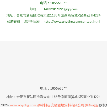
电话：1855685**
邮箱：35148328**
391@qq.com
地址：合肥市新站区淮海大道1188号京商商贸城K区商业TH224
如若转载，请注明出处：http://www.ahydhg.com/contact.html
电话：1855685**
地址：合肥市新站区淮海大道1188号京商商贸城K区商业TH224
© 2026
www.ahydhg.com
涂料制造
安徽雅地涂料有限公司
涂料制造
版权