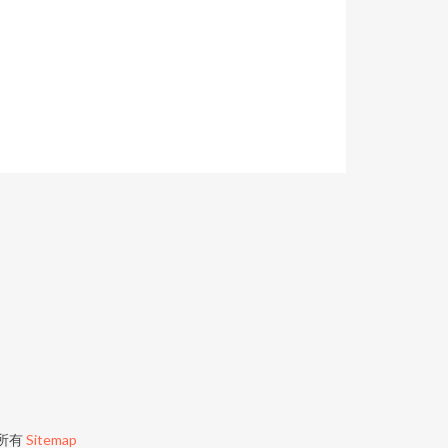
所有
Sitemap