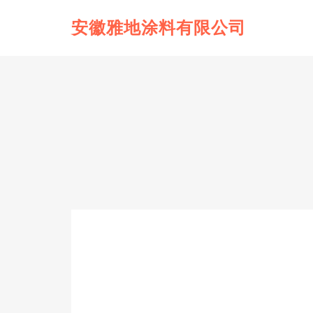
安徽雅地涂料有限公司