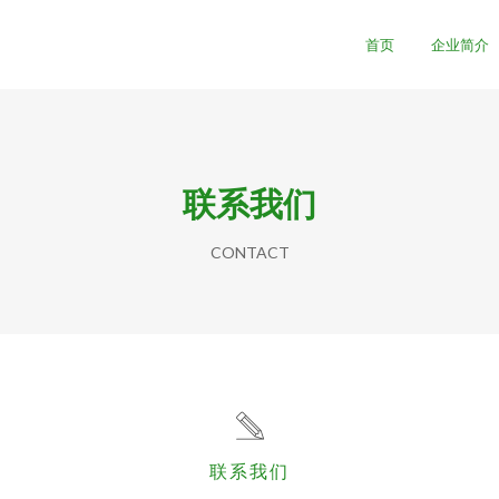
首页
企业简介
联系我们
CONTACT
联系我们