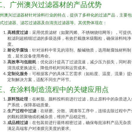
二、广州澳兴过滤器材的产品优势
州澳兴过滤器材针对涂料行业的特点，提供了多样化的过滤产品，主要包
式过滤器、滤芯过滤器及自清洗过滤器等。其优势体现在：
高精度过滤
：采用优质滤材（如聚丙烯、不锈钢烧结网等），可提供
粗滤到超精细过滤的多级选择，有效拦截微米级颗粒，确保涂料纯净
度。
耐化学腐蚀
：针对涂料中常见的溶剂、酸碱物质，选用耐腐蚀材料制
造，延长设备使用寿命。
高效率与低能耗
：优化设计提高了过滤流速，减少压力损失，同时易
清洗或更换滤元，降低停机时间和运营成本。
定制化服务
：可根据客户的具体工艺需求（如粘度、温度、流量）提
定制解决方案，适配不同生产环节。
三、在涂料制造流程中的关键应用点
原料预处理
：在树脂、颜料投料前进行过滤，防止原料中的杂质进入
产系统，保障基础质量。
生产过程中过滤
：在研磨、分散、调漆等工序中，连续去除过程中产
的颗粒团聚物或机械杂质，维持产品稳定性。
成品精过滤
：在包装前进行最终精密过滤，确保每批涂料产品无杂质
满足高端客户对漆膜完美度的要求。